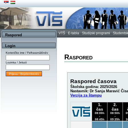
VTŠ
E-tabla
Studijski programi
Studentsk
Raspored
Login
Korisničko ime / Felhasználónév
Raspored
Lozinka / Jelszó
Raspored časova
Školska godina: 2025/2026
Nastavnik: Dr Sanja Maravić Čis
Verzija za štampu
1.
2.
čas
čas
08:00h
08:50h
0
-
-
08:45h
09:35h
1