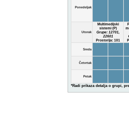
Ponedeljak
Multimedijski
sistemi (P)
mo
Utorak
Grupe:
12701
,
22601
Prostorija: 101
P
Sreda
Četvrtak
Petak
*Radi prikaza detalja o grupi, p