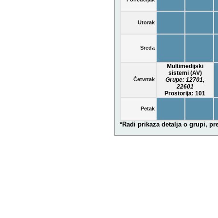
Utorak
Sreda
Multimedijski
sistemi (AV)
Četvrtak
Grupe:
12701
,
22601
Prostorija: 101
Petak
*Radi prikaza detalja o grupi, p