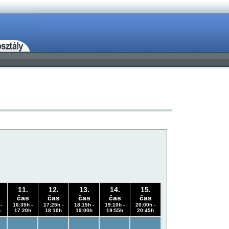
11.
12.
13.
14.
15.
čas
čas
čas
čas
čas
-
16:35h -
17:25h -
18:15h -
19:10h -
20:00h -
h
17:20h
18:10h
19:00h
19:55h
20:45h