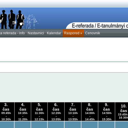
a referada - info
Nastavnici
Kalendar
Raspored
»
Cenovnik
3.
4.
5.
6.
7.
8.
9.
10.
čas
čas
čas
čas
čas
čas
čas
čas
09:45h
10:35h
11:30h
12:20h
13:10h
14:00h
14:50h
15:45h 
-
-
-
-
-
-
-
16:30
10:30h
11:20h
12:15h
13:05h
13:55h
14:45h
15:35h