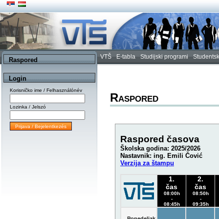
VTŠ
E-tabla
Studijski programi
Studentsk
Raspored
Login
Korisničko ime / Felhasználónév
Raspored
Lozinka / Jelszó
Raspored časova
Školska godina: 2025/2026
Nastavnik: ing. Emili Čović
Verzija za štampu
1.
2.
čas
čas
08:00h
08:50h
-
-
08:45h
09:35h
Ponedeljak