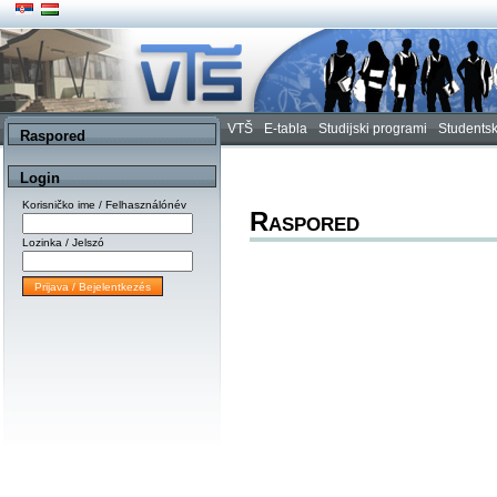
VTŠ
E-tabla
Studijski programi
Studentsk
Raspored
Login
Korisničko ime / Felhasználónév
Raspored
Lozinka / Jelszó