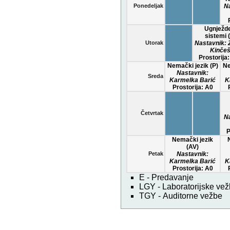
Ponedeljak
Na
Ugnježde
sistemi 
Utorak
Nastavnik: 
Kinče
Prostorija
Nemački jezik (P)
Ne
Nastavnik:
Sreda
Karmelka Barić
K
Prostorija: A0
Četvrtak
Na
P
Nemački jezik
(AV)
Petak
Nastavnik:
Karmelka Barić
K
Prostorija: A0
E - Predavanje
LGY - Laboratorijske ve
TGY - Auditorne vežbe