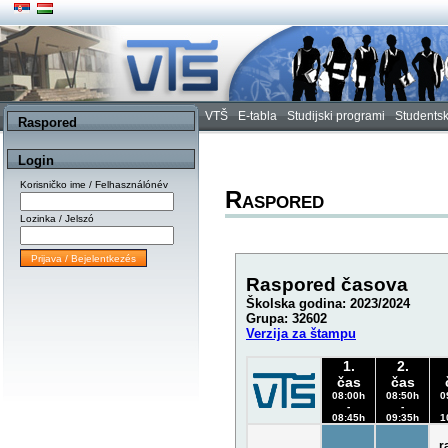
VTŠ
E-tabla
Studijski programi
Studentsk
Raspored
Login
Korisničko ime / Felhasználónév
Raspored
Lozinka / Jelszó
Raspored časova
Školska godina: 2023/2024
Grupa: 32602
Verzija za štampu
1.
2.
čas
čas
08:00h
08:50h
0
-
-
08:45h
09:35h
1
r