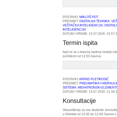
POSTAVIO:
MIKLOŠ POT
PREDMET:
DIGITALNA TEHNIKA
,
VEŠ
VEŠTAČKA INTELIGENCIJA
,
DIGITAL
INTELIGENCIJA
DATUM I VREME: 15.07.2026. 10.57.
Termin ispita
Ispit će se u tekućoj ispitnoj nedelji odr
početkom od 12:00 časova.
POSTAVIO:
ARPAD PLETIKOSIĆ
PREDMET:
PNEUMATIKA I HIDRAUL
SISTEMA
,
MEHATRONSKI ELEMENTI
DATUM I VREME: 14.07.2026. 21.08.
Konsultacije
Obaveštenje za sve studente: konsulta
u četvrtak od 10:30 do 12:00 časova u 