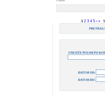
Csaba
1
2
3
4
5
›
»
St
PRETRAGA
UNESITE POJAM PO KOM
DATUM OD:
DATUM DO: