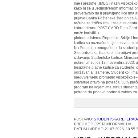
ime i prezime, JMBG i naziv visokoškol
kako bi se u Jedinstvenom informacio
proveravalo da li prijavljeno lice ima 
prijave Banka Poštanska štedionica A.
račune za fizička lica i izdaje studentu
kobrendiranu POST CARD Dina Card Un
može koristiti u
platnom sistemu Republike Srbije i in
kartica sa naznačenim jedinstvenim o
Na Portalu je omogućeno da student pr
Studentsku karticu, kao i da prijavi p
izdavanje Studentske kartice. Ministars
pokrenuli su još 13. novembra 2023. g
besplatne platne kartice za studente,
održavanja i zamene. Student koji ima S
međuvremenu promenio visokoškolsku u
ostvaruje pravo na povraćaj 50% plaće
program na kojem ima status studenta 
potrebe da ponovo podnosi zahtev za 
POSTAVIO:
STUDENTSKA REFERAD
PREDMET: OPŠTA INFORMACIJA
DATUM I VREME: 21.07.2026. 10.55.