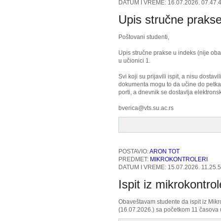
DATUM I VREME: 16.07.2026. 07.47.
Upis stručne praks
Poštovani studenti,
Upis stručne prakse u indeks (nije oba
u učionici 1.
Svi koji su prijavili ispit, a nisu dostavi
dokumenta mogu to da učine do petka u
porti, a dnevnik se dostavlja elektronsk
bverica@vts.su.ac.rs
POSTAVIO:
ARON TOT
PREDMET:
MIKROKONTROLERI
DATUM I VREME: 15.07.2026. 11.25.
Ispit iz mikrokontro
Obaveštavam studente da ispit iz Mikr
(16.07.2026.) sa početkom 11 časova u