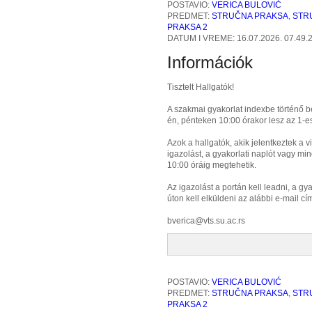
POSTAVIO:
VERICA BULOVIĆ
PREDMET:
STRUČNA PRAKSA
,
STR
PRAKSA 2
DATUM I VREME: 16.07.2026. 07.49.
Információk
Tisztelt Hallgatók!
A szakmai gyakorlat indexbe történő b
én, pénteken 10:00 órakor lesz az 1-e
Azok a hallgatók, akik jelentkeztek a 
igazolást, a gyakorlati naplót vagy m
10:00 óráig megtehetik.
Az igazolást a portán kell leadni, a gy
úton kell elküldeni az alábbi e-mail cí
bverica@vts.su.ac.rs
POSTAVIO:
VERICA BULOVIĆ
PREDMET:
STRUČNA PRAKSA
,
STR
PRAKSA 2