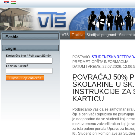
VTŠ
E-tabla
Studijski programi
Studentsk
E-tabla
Login
Korisničko ime / Felhasználónév
POSTAVIO:
STUDENTSKA REFERAD
PREDMET: OPŠTA INFORMACIJA
Lozinka / Jelszó
DATUM I VREME: 22.07.2026. 12.06.
POVRAĆAJ 50% 
ŠKOLARINE U ŠK. 
INSTRUKCIJE ZA
KARTICU
Podsećamo vas da se samofinansirajuć
čiji je osnivač Republika ne prijavljuju
je neophodno da se studenti koji nemaju
međuvremenu zatvorili račun koji je ve
za istu putem portala Uprave za trezor, 
[6]. Studenti prilikom prijave za Stude