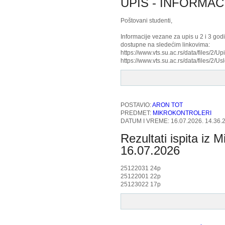
UPIS - INFORMAC
Poštovani studenti,
Informacije vezane za upis u 2 i 3 god
dostupne na sledećim linkovima:
https://www.vts.su.ac.rs/data/files/2
https://www.vts.su.ac.rs/data/files/2
POSTAVIO:
ARON TOT
PREDMET:
MIKROKONTROLERI
DATUM I VREME: 16.07.2026. 14.36.
Rezultati ispita iz M
16.07.2026
25122031 24p
25122001 22p
25123022 17p