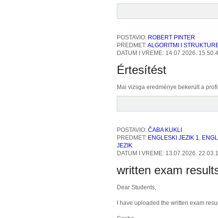
POSTAVIO:
ROBERT PINTER
PREDMET:
ALGORITMI I STRUKTUR
DATUM I VREME: 14.07.2026. 15.50.
Értesítést
Mai vizsga eredménye bekerült a profi
POSTAVIO:
ČABA KUKLI
PREDMET:
ENGLESKI JEZIK 1
,
ENGL
JEZIK
DATUM I VREME: 13.07.2026. 22.03.
written exam result
Dear Students,
I have uploaded the written exam resul